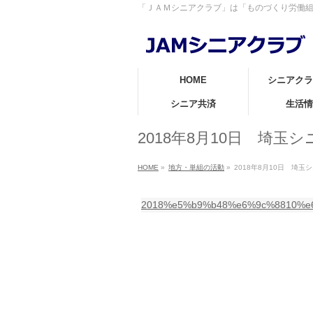
「ＪＡＭシニアクラブ」は「ものづくり労働
HOME
シニアクラ
シニア共済
生活情
2018年8月10日 埼
HOME
»
地方・単組の活動
»
2018年8月10日 埼
2018%e5%b9%b48%e6%9c%8810%