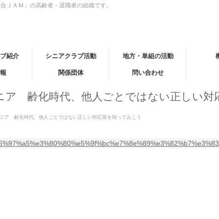
組合ＪＡＭ」の高齢者・退職者の組織です。
ブ紹介
シニアクラブ活動
地方・単組の活動
報
関係団体
問い合わせ
玉シニア 齢化時代、他人ごとではない正しい
玉シニア 齢化時代、他人ごとではない正しい対応策を知っておこう
e6%97%a5%e3%80%80%e5%9f%bc%e7%8e%89%e3%82%b7%e3%8