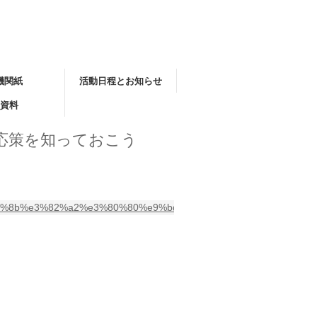
機関紙
活動日程とお知らせ
資料
対応策を知っておこう
3%8b%e3%82%a2%e3%80%80%e9%bd%a2%e5%8c%96%e6%99%8